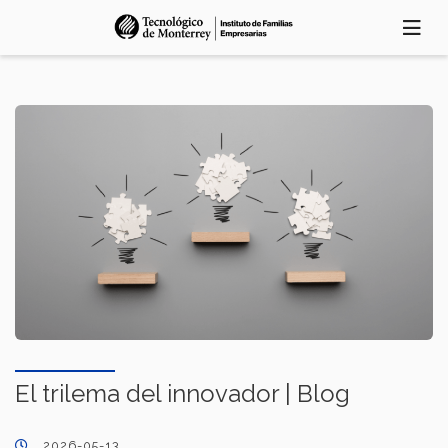
Pasar
al
contenido
principal
El trilema del innovador | Blog
2026-05-13