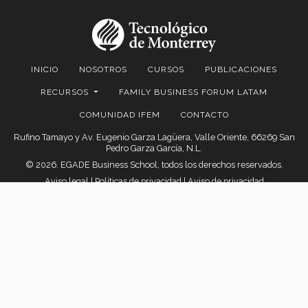
INICIO
NOSOTROS
CURSOS
PUBLICACIONES
RECURSOS
FAMILY BUSINESS FORUM LATAM
COMUNIDAD IFEM
CONTACTO
Rufino Tamayo y Av. Eugenio Garza Lagüera, Valle Oriente, 66269 San
Pedro Garza García, N.L.
© 2026. EGADE Business School, todos los derechos reservados.
Aviso legal
|
Políticas de privacidad
|
Aviso de privacidad
© 2026 Instituto de Familias Empresarias para México y
Latinoamérica
EGADE Business School | Tecnológico de Monterrey