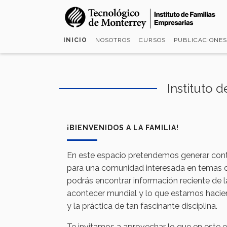
Pasar
al
contenido
INICIO
NOSOTROS
CURSOS
PUBLICACIONES
principal
Instituto 
¡BIENVENIDOS A LA FAMILIA!
En este espacio pretendemos generar conte
para una comunidad interesada en temas de
podrás encontrar información reciente de l
acontecer mundial y lo que estamos haciend
y la práctica de tan fascinante disciplina.
Te invitamos a aprovechar lo que en este