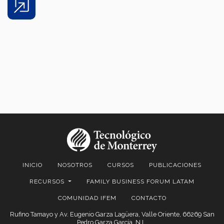
Share
INICIO
NOSOTROS
CURSOS
PUBLICACIONES
RECURSOS
FAMILY BUSINESS FORUM LATAM
COMUNIDAD IFEM
CONTACTO
Rufino Tamayo y Av. Eugenio Garza Lagüera, Valle Oriente, 66269 San
Pedro Garza García, N.L.