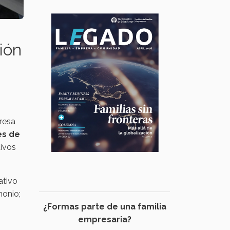
ión
resa
es de
tivos
ativo
monio;
¿Formas parte de una familia
empresaria?