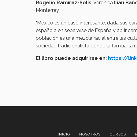
Rogelio Ramírez-Solís
, Verónica
Ilián Ba
Monterrey.
"México es un caso interesante, dada sus cara
española en separarse de España y abrir ca
población es una mezcla racial entre las cul
sociedad tradicionalista donde la familia, la r
El libro puede adquirirse en:
https://li
INICIO
NOSOTROS
CURSOS