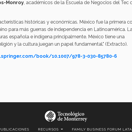
ños-Monroy
, académicos de la Escuela de Negocios del Tec 
cterísticas históricas y económicas. México fue la primera c
mino para más guerras de independencia en Latinoamérica. L
turas española e indígena principalmente. México tiene una
eligión y la cultura juegan un papel fundamental." (Extracto).
nk.springer.com/book/10.1007/978-3-030-85780-6
PUBLICACIONES
RECURSOS
FAMILY BUSINESS FORUM LAT