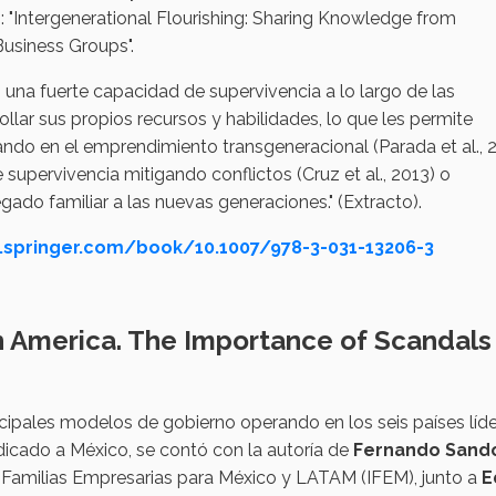
0: "Intergenerational Flourishing: Sharing Knowledge from
Business Groups".
una fuerte capacidad de supervivencia a lo largo de las
ar sus propios recursos y habilidades, lo que les permite
tando en el emprendimiento transgeneracional (Parada et al., 
 supervivencia mitigando conflictos (Cruz et al., 2013) o
ado familiar a las nuevas generaciones." (Extracto).
nk.springer.com/book/10.1007/978-3-031-13206-3
n America. The Importance of Scandals
cipales modelos de gobierno operando en los seis países líd
dicado a México, se contó con la autoría de
Fernando Sand
e Familias Empresarias para México y LATAM (IFEM), junto a
E