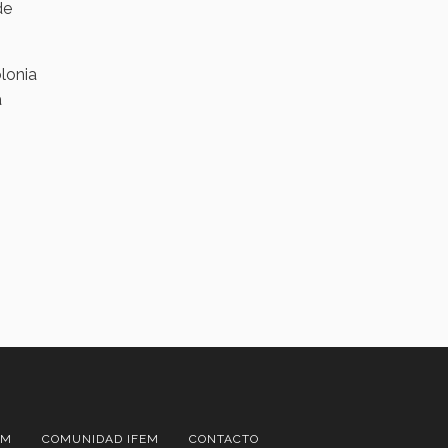
de
olonia
a
AM
COMUNIDAD IFEM
CONTACTO