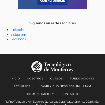
Síguenos en redes sociales
LinkedIn
Instagram
Facebook
INICIO
NOSOTROS
CURSOS
PUBLICACIONES
RECURSOS
FAMILY BUSINESS FORUM LATAM
COMUNIDAD IFEM
CONTACTO
Rufino Tamayo y Av. Eugenio Garza Lagüera, Valle Oriente, 66269 San