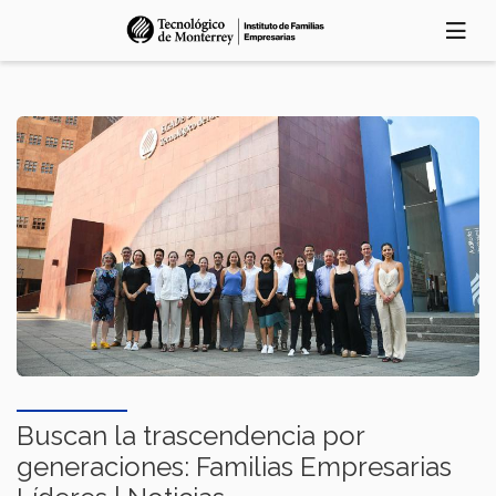
Pasar
al
contenido
principal
Buscan la trascendencia por
generaciones: Familias Empresarias