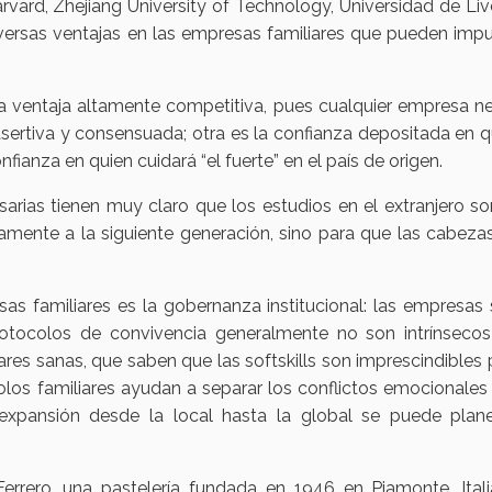
vard, Zhejiang University of Technology, Universidad de Liv
versas ventajas en las empresas familiares que pueden impul
una ventaja altamente competitiva, pues cualquier empresa n
sertiva y consensuada; otra es la confianza depositada en 
nfianza en quien cuidará “el fuerte” en el país de origen.
arias tienen muy claro que los estudios en el extranjero s
mente a la siguiente generación, sino para que las cabezas
sas familiares es la gobernanza institucional: las empresas
rotocolos de convivencia generalmente no son intrínsecos
ares sanas, que saben que las softskills son imprescindibles 
los familiares ayudan a separar los conflictos emocionales
r expansión desde la local hasta la global se puede plane
rrero, una pastelería fundada en 1946 en Piamonte, Itali