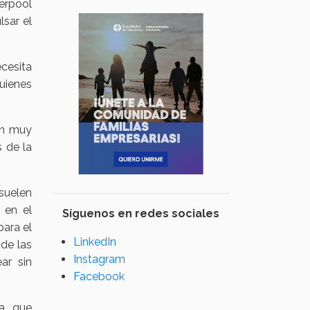
erpool
sar el
ecesita
quienes
on muy
 de la
 suelen
 en el
Síguenos en redes sociales
para el
LinkedIn
 de las
Instagram
ar sin
Facebook
a, que