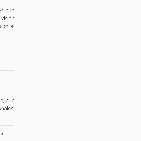
n a la
visión
sión al
a, que
onales,
e?