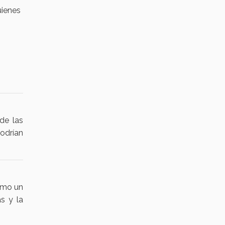
uienes
de las
odrían
omo un
as y la