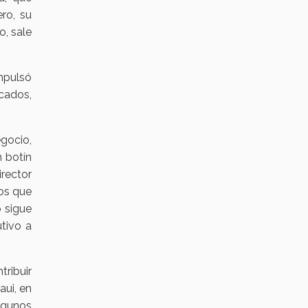
ro, su
o, sale
mpulsó
rcados,
gocio,
n botín
rector
tos que
o sigue
tivo a
tribuir
ui, en
lgunos