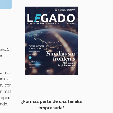
escala
na
ía más
milias
n, con
on más
 opera
¿Formas parte de una familia
undo.
empresaria?