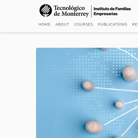
Skip
to
main
HOME
ABOUT
COURSES
PUBLICATIONS
RE
content