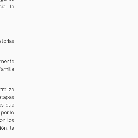
cia la
torias
lemente
amilia
traliza
etapas
es que
 por lo
son los
ón, la