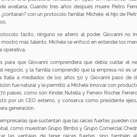
e avellana. Cuando tres años después muere Pietro Ferre
contaran? con un protocolo familiar, Michele, el hijo de Pietr
os.
tocolo tácito, ninguno se aferró al poder, Giovanni no i
ue mostró más talento, Michele se enfocó en entender los me
a operativa.
tes para que Giovanni comprendiera que debía cuidar el ne
el negocio, y la familia comprendió que la empresa no es u
 a Italia a mediados de los años 50 y Giovanni pasó de di
sición fue natural y le permitió a Michele innovar con produc
0 países, como son Kínder, Nutella y Ferrero Rocher. Ferrer
stó por un CEO externo, y conserva como presidente ejecu
cera generación.
empresarias que sustentan que las raíces fuertes pueden con
global, como muestran Grupo Bimbo y Grupo Comercial Chedra
car las ventajas de tener raíces fuertes, sino también a