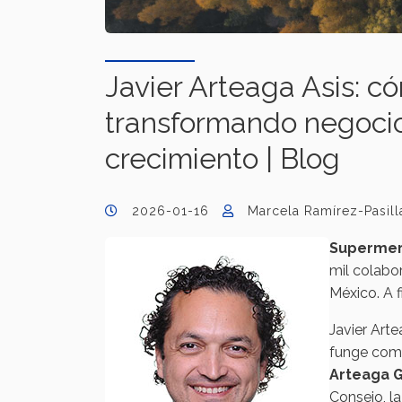
Javier Arteaga Asis: c
transformando negocio
crecimiento | Blog
2026-01-16
Marcela Ramírez-Pasill
Superme
mil colabo
México. A 
Javier Art
funge como
Arteaga G
Consejo, l