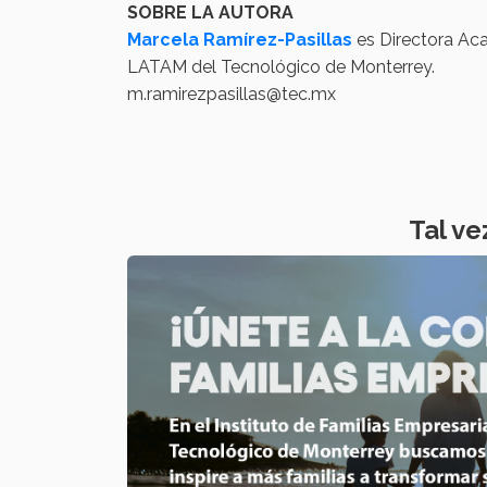
SOBRE LA AUTORA
Marcela Ramírez-Pasillas
es Directora Ac
LATAM del Tecnológico de Monterrey.
m.ramirezpasillas@tec.mx
Tal ve