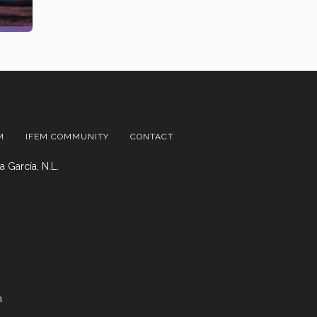
M
IFEM COMMUNITY
CONTACT
 García, N.L.
a