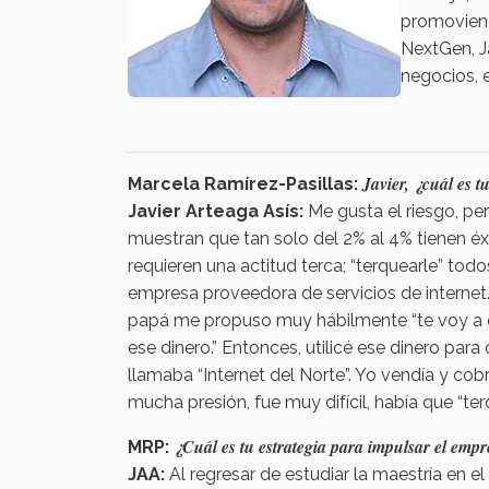
promoviend
NextGen, J
negocios, 
Javier, ¿cuál es 
Marcela Ramírez-Pasillas:
Javier Arteaga Asís:
Me gusta el riesgo, p
muestran que tan solo del 2% al 4% tienen é
requieren una actitud terca; “terquearle” tod
empresa proveedora de servicios de internet
papá me propuso muy hábilmente “te voy a da
ese dinero.” Entonces, utilicé ese dinero pa
llamaba “Internet del Norte”. Yo vendía y c
mucha presión, fue muy difícil, había que “ter
¿Cuál es tu estrategia para impulsar el emp
MRP:
JAA:
Al regresar de estudiar la maestría en e