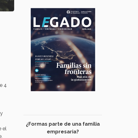
e 4
 y
¿Formas parte de una familia
 el
empresaria?
e,