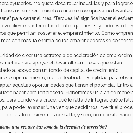
ra ayudarles. Me gusta desarrollar industrias y para lograrlo
o tienes un emprendimiento o una microempresa, no levantas
rle” para cerrar el mes. “Terquearle” significa hacer el esfue
nuevo cliente, sostener los clientes que tienes, y todo esto lo
resos que permitan sostener el emprendimiento. Como empre
ión mes con mes; la energía de los emprendedores se concentr
rtunidad de crear una estrategia de aceleración de emprendimi
estructura para apoyar el desarrollo empresas que están
culado al apoyo con un fondo de capital de crecimiento.
r el emprendimiento, me da flexibilidad y agilidad para obser
tar aquellas oportunidades que tienen el potencial. Entro a
puede hacer para fortalecerlo. Elaboramos un plan de maner
para dónde va a crecer, qué le falta de integrar, qué le falt
e, para poder avanzar. Una vez que decidimos invertir el proc
dor, si así lo requiere, nos consulta, y si no, no necesita hacer
iento una vez que has tomado la decisión de inversión?