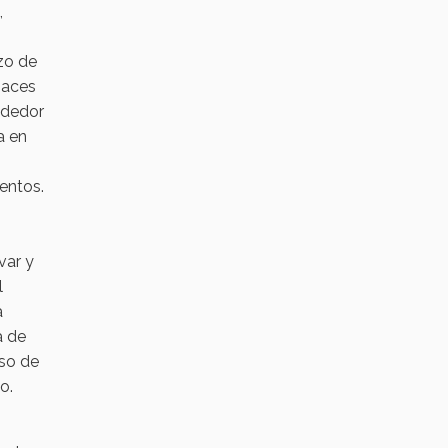
,
rzo de
 haces
ndedor
a en
entos.
var y
l
a
a de
eso de
lo.