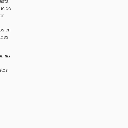
esta
ducido
ar
os en
ades
n, tus
elos.