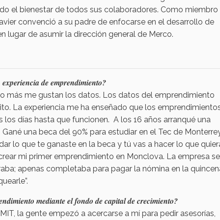
o el bienestar de todos sus colaboradores. Como miembro 
avier convenció a su padre de enfocarse en el desarrollo de
en lugar de asumir la dirección general de Merco.
tu experiencia de emprendimiento?
ero más me gustan los datos. Los datos del emprendimiento
xito. La experiencia me ha enseñado que los emprendimiento
os los días hasta que funcionen. A los 16 años arranqué una
. Gané una beca del 90% para estudiar en el Tec de Monterre
r lo que te ganaste en la beca y tú vas a hacer lo que quie
ra crear mi primer emprendimiento en Monclova. La empresa se
obraba; apenas completaba para pagar la nómina en la quincen
quearle”.
rendimiento mediante el fondo de capital de crecimiento?
l MIT, la gente empezó a acercarse a mí para pedir asesorías,